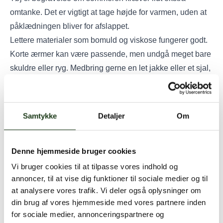
omtanke. Det er vigtigt at tage højde for varmen, uden at
påklædningen bliver for afslappet.
Lettere materialer som bomuld og viskose fungerer godt.
Korte ærmer kan være passende, men undgå meget bare
skuldre eller ryg. Medbring gerne en let jakke eller et sjal,
især hvis ceremonien foregår i kirke.
Tøj til begravelse – børn
Tøj til begravelse for børn behøver ikke være lige så
Samtykke
Detaljer
Om
formelt som for voksne, men bør stadig være afdæmpet
og pænt.
Denne hjemmeside bruger cookies
Det vigtigste er, at barnet føler sig tryg og tilpas. Enkle
bukser, kjole eller nederdel i rolige farver er ofte helt
Vi bruger cookies til at tilpasse vores indhold og
annoncer, til at vise dig funktioner til sociale medier og til
tilstrækkeligt. Sort er ikke nødvendigt, og mørkeblå eller
at analysere vores trafik. Vi deler også oplysninger om
grå nuancer er fine alternativer.
din brug af vores hjemmeside med vores partnere inden
Afsluttende råd
for sociale medier, annonceringspartnere og
Når du vælger tøj til begravelse, går du sjældent galt med