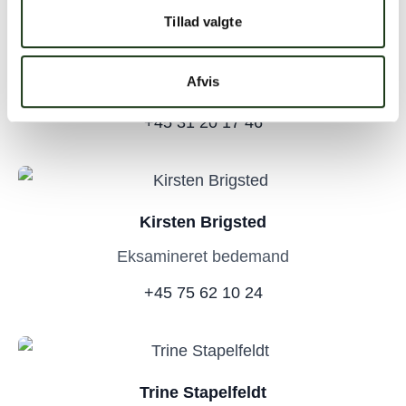
Tillad valgte
Simon Winge Stride
Afvis
Eksamineret bedemand
+45 31 20 17 46
Kirsten Brigsted
Eksamineret bedemand
+45 75 62 10 24
Trine Stapelfeldt