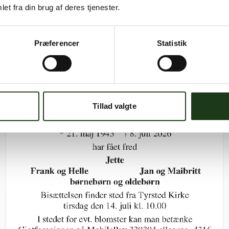
et fra din brug af deres tjenester.
Ina Dollemeyer Fomsgaard
7. april 1936
12. juli 2026 i Horsens
Præferencer
Statistik
Tillad valgte