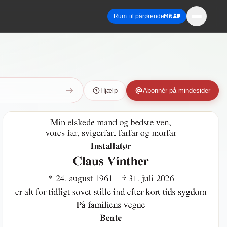
Rum
til pårørende
Hjælp
Abonnér
på mindesider