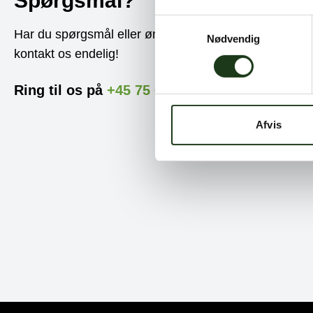
Spørgsmål?
Samtykkevalg
Har du spørgsmål eller ønsker du blot at høre mere 
Nødvendig
kontakt os endelig!
Ring til os på
+45 75 62 10 24
eller send os 
Afvis