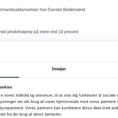
bedemandsuddannelsen hos Danske Bedemænd
s med prisforhøjelse på mere end 10 procent
pelvis blomsterhandleren, stenhuggeren eller andre leverandører
e år
Detaljer
emænd giver dig en sikkerhed for altid veludført arbejde
ookies
se vores indhold og annoncer, til at vise dig funktioner til sociale
oplysninger om din brug af vores hjemmeside med vores partnere i
ysepartnere. Vores partnere kan kombinere disse data med andr
et fra din brug af deres tjenester.