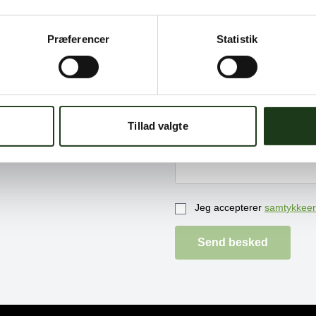
om mulighederne, så
Præferencer
Statistik
en besked …
Tillad valgte
Jeg accepterer
samtykkeer
Send besked