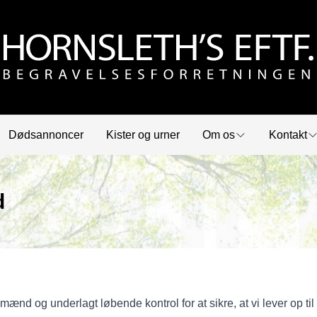
Dødsannoncer
Kister og urner
Om os
Kontakt
d
d og underlagt løbende kontrol for at sikre, at vi lever op til 