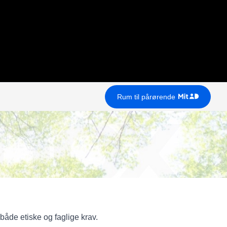
Rum til pårørende
både etiske og faglige krav.