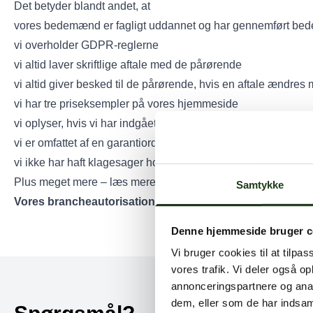
Det betyder blandt andet, at
vores bedemænd er fagligt uddannet og har gennemført 
vi overholder GDPR-reglerne
vi altid laver skriftlige aftale med de pårørende
vi altid giver besked til de pårørende, hvis en aftale ændre
vi har tre priseksempler på vores hjemmeside
vi oplyser, hvis vi har indgået provisionsaftaler med eksem
vi er omfattet af en garantiordning på 100.000 kr.
vi ikke har haft klagesager hos Nævnenes Hus de seneste tr
Plus meget mere – læs mere på
www.bedemand.dk
Samtykke
Vores brancheautorisation og medlemskab af Danske Bed
Denne hjemmeside bruger c
Vi bruger cookies til at tilpas
vores trafik. Vi deler også 
annonceringspartnere og anal
dem, eller som de har indsaml