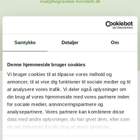
mail@begravelse-hornsleth.dk
Gå til forsiden
Samtykke
Gå tilbage
Detaljer
Om
Denne hjemmeside bruger cookies
Vi bruger cookies til at tilpasse vores indhold og
annoncer, til at vise dig funktioner til sociale medier og til
Har du brug for hjælp?
at analysere vores trafik. Vi deler også oplysninger om
din brug af vores hjemmeside med vores partnere inden
Vi er her for at hjælpe dig. Du er velkommen til at kontakte
for sociale medier, annonceringspartnere og
os, hvis du har spørgsmål eller brug for assistance.
analysepartnere. Vores partnere kan kombinere disse
data med andre oplysninger, du har givet dem, eller som
de har indsamlet fra din brug af deres tjenester.
59 45 10 14
Find nærmeste afdeling