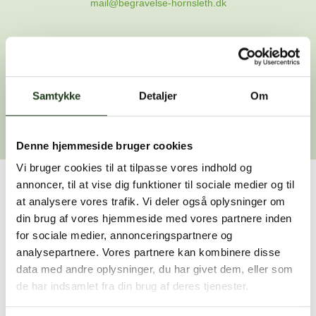
mail@begravelse-hornsleth.dk
Gå til forsiden
Samtykke
Gå tilbage
Detaljer
Om
Denne hjemmeside bruger cookies
Vi bruger cookies til at tilpasse vores indhold og
annoncer, til at vise dig funktioner til sociale medier og til
Har du brug for hjælp?
at analysere vores trafik. Vi deler også oplysninger om
din brug af vores hjemmeside med vores partnere inden
Vi er her for at hjælpe dig. Du er velkommen til at kontakte
for sociale medier, annonceringspartnere og
os, hvis du har spørgsmål eller brug for assistance.
analysepartnere. Vores partnere kan kombinere disse
data med andre oplysninger, du har givet dem, eller som
de har indsamlet fra din brug af deres tjenester.
59 45 10 14
Find nærmeste afdeling