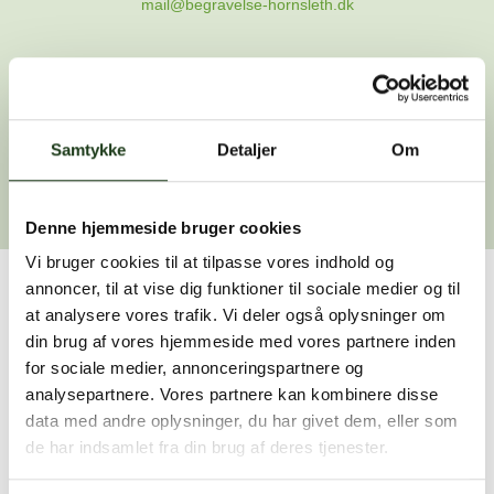
mail@begravelse-hornsleth.dk
Gå til forsiden
Samtykke
Gå tilbage
Detaljer
Om
Denne hjemmeside bruger cookies
Vi bruger cookies til at tilpasse vores indhold og
annoncer, til at vise dig funktioner til sociale medier og til
Har du brug for hjælp?
at analysere vores trafik. Vi deler også oplysninger om
din brug af vores hjemmeside med vores partnere inden
Vi er her for at hjælpe dig. Du er velkommen til at kontakte
for sociale medier, annonceringspartnere og
os, hvis du har spørgsmål eller brug for assistance.
analysepartnere. Vores partnere kan kombinere disse
data med andre oplysninger, du har givet dem, eller som
de har indsamlet fra din brug af deres tjenester.
59 45 10 14
Find nærmeste afdeling