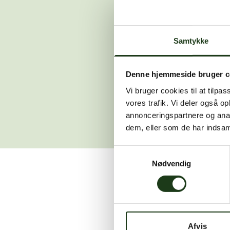
Der opstod en
Samtykke
Hvis du 
Denne hjemmeside bruger c
Vi bruger cookies til at tilpas
vores trafik. Vi deler også 
annonceringspartnere og anal
dem, eller som de har indsaml
Samtykkevalg
Nødvendig
Vi er her for at hjælpe
Afvis