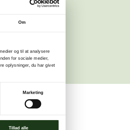
 venligst igen
Om
sleth.dk
 medier og til at analysere
nden for sociale medier,
e oplysninger, du har givet
Marketing
ler brug for assistance.
Tillad alle