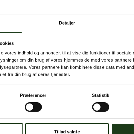
 intern serverfejl. Vi arbejder på at løse problemet. Prøv
senere.
Detaljer
mener, at dette er en fejl, kan du kontakte os på
mail@begravelse-horn
ookies
se vores indhold og annoncer, til at vise dig funktioner til sociale
Gå til forsiden
Gå tilbage
oplysninger om din brug af vores hjemmeside med vores partnere i
ysepartnere. Vores partnere kan kombinere disse data med andr
et fra din brug af deres tjenester.
Præferencer
Statistik
Har du brug for hjælp?
 dig. Du er velkommen til at kontakte os, hvis du har spørgsmål el
Tillad valgte
59 45 10 14
Find nærmeste afdeling