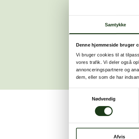
Der opstod en
Samtykke
Hvis du 
Denne hjemmeside bruger c
Vi bruger cookies til at tilpas
vores trafik. Vi deler også 
annonceringspartnere og anal
dem, eller som de har indsaml
Samtykkevalg
Nødvendig
Vi er her for at hjælpe
Afvis