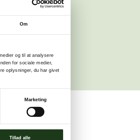
 venligst igen
Om
sleth.dk
 medier og til at analysere
nden for sociale medier,
e oplysninger, du har givet
Marketing
ler brug for assistance.
Tillad alle