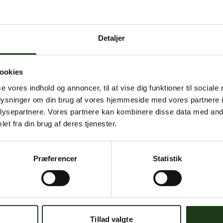
 intern serverfejl. Vi arbejder på at løse problemet. Prøv
senere.
Detaljer
mener, at dette er en fejl, kan du kontakte os på
mail@begravelse-horn
ookies
se vores indhold og annoncer, til at vise dig funktioner til sociale
Gå til forsiden
Gå tilbage
oplysninger om din brug af vores hjemmeside med vores partnere i
ysepartnere. Vores partnere kan kombinere disse data med andr
et fra din brug af deres tjenester.
Præferencer
Statistik
Har du brug for hjælp?
 dig. Du er velkommen til at kontakte os, hvis du har spørgsmål el
Tillad valgte
59 45 10 14
Find nærmeste afdeling