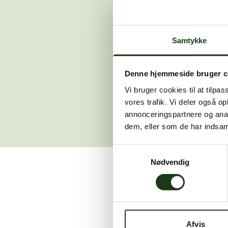
Der opstod en
Samtykke
Hvis du 
Denne hjemmeside bruger c
Vi bruger cookies til at tilpas
vores trafik. Vi deler også 
annonceringspartnere og anal
dem, eller som de har indsaml
Samtykkevalg
Nødvendig
Vi er her for at hjælpe
Afvis