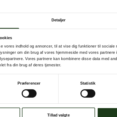
 intern serverfejl. Vi arbejder på at løse problemet. Prøv
senere.
Detaljer
mener, at dette er en fejl, kan du kontakte os på
mail@begravelse-horn
ookies
se vores indhold og annoncer, til at vise dig funktioner til sociale
Gå til forsiden
Gå tilbage
oplysninger om din brug af vores hjemmeside med vores partnere i
ysepartnere. Vores partnere kan kombinere disse data med andr
et fra din brug af deres tjenester.
Præferencer
Statistik
Har du brug for hjælp?
 dig. Du er velkommen til at kontakte os, hvis du har spørgsmål el
Tillad valgte
59 45 10 14
Find nærmeste afdeling