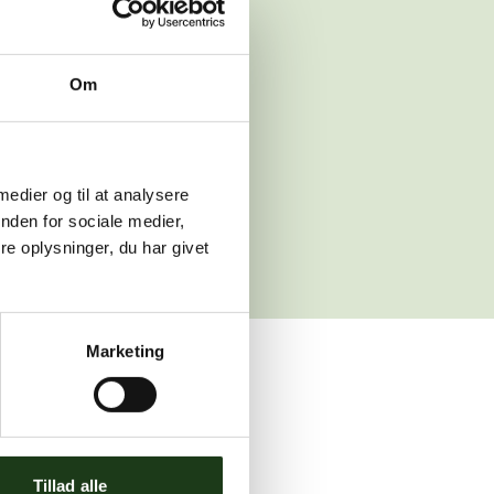
 venligst igen
Om
sleth.dk
 medier og til at analysere
nden for sociale medier,
e oplysninger, du har givet
Marketing
ler brug for assistance.
Tillad alle