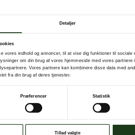
 intern serverfejl. Vi arbejder på at løse problemet. Prøv
senere.
Detaljer
mener, at dette er en fejl, kan du kontakte os på
mail@begravelse-horn
ookies
se vores indhold og annoncer, til at vise dig funktioner til sociale
Gå til forsiden
Gå tilbage
oplysninger om din brug af vores hjemmeside med vores partnere i
ysepartnere. Vores partnere kan kombinere disse data med andr
et fra din brug af deres tjenester.
Præferencer
Statistik
Har du brug for hjælp?
 dig. Du er velkommen til at kontakte os, hvis du har spørgsmål el
Tillad valgte
59 45 10 14
Find nærmeste afdeling