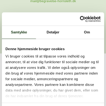
mail@begravelse-hornsleth.dk
Gå til forsiden
Samtykke
Gå tilbage
Detaljer
Om
Denne hjemmeside bruger cookies
Vi bruger cookies til at tilpasse vores indhold og
annoncer, til at vise dig funktioner til sociale medier og til
Har du brug for hjælp?
at analysere vores trafik. Vi deler også oplysninger om
din brug af vores hjemmeside med vores partnere inden
Vi er her for at hjælpe dig. Du er velkommen til at kontakte
for sociale medier, annonceringspartnere og
os, hvis du har spørgsmål eller brug for assistance.
analysepartnere. Vores partnere kan kombinere disse
data med andre oplysninger, du har givet dem, eller som
de har indsamlet fra din brug af deres tjenester.
59 45 10 14
Find nærmeste afdeling