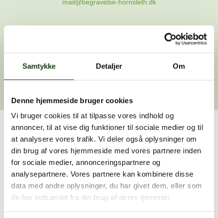
mail@begravelse-hornsleth.dk
Gå til forsiden
Samtykke
Gå tilbage
Detaljer
Om
Denne hjemmeside bruger cookies
Vi bruger cookies til at tilpasse vores indhold og
annoncer, til at vise dig funktioner til sociale medier og til
Har du brug for hjælp?
at analysere vores trafik. Vi deler også oplysninger om
din brug af vores hjemmeside med vores partnere inden
Vi er her for at hjælpe dig. Du er velkommen til at kontakte
for sociale medier, annonceringspartnere og
os, hvis du har spørgsmål eller brug for assistance.
analysepartnere. Vores partnere kan kombinere disse
data med andre oplysninger, du har givet dem, eller som
de har indsamlet fra din brug af deres tjenester.
59 45 10 14
Find nærmeste afdeling