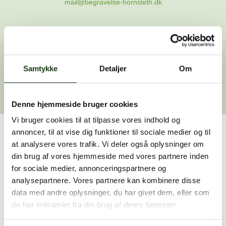
mail@begravelse-hornsleth.dk
Gå til forsiden
Samtykke
Gå tilbage
Detaljer
Om
Denne hjemmeside bruger cookies
Vi bruger cookies til at tilpasse vores indhold og
annoncer, til at vise dig funktioner til sociale medier og til
Har du brug for hjælp?
at analysere vores trafik. Vi deler også oplysninger om
din brug af vores hjemmeside med vores partnere inden
Vi er her for at hjælpe dig. Du er velkommen til at kontakte
for sociale medier, annonceringspartnere og
os, hvis du har spørgsmål eller brug for assistance.
analysepartnere. Vores partnere kan kombinere disse
data med andre oplysninger, du har givet dem, eller som
de har indsamlet fra din brug af deres tjenester.
59 45 10 14
Find nærmeste afdeling