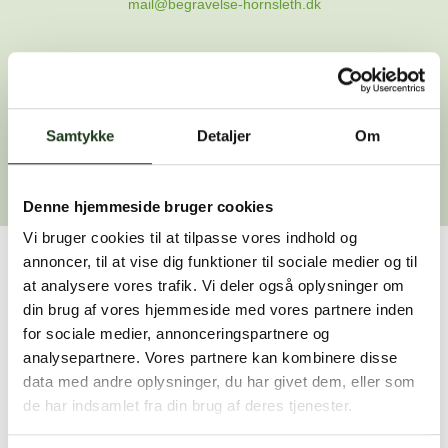
mail@begravelse-hornsleth.dk
Gå til forsiden
Samtykke
Gå tilbage
Detaljer
Om
Denne hjemmeside bruger cookies
Vi bruger cookies til at tilpasse vores indhold og
annoncer, til at vise dig funktioner til sociale medier og til
Har du brug for hjælp?
at analysere vores trafik. Vi deler også oplysninger om
din brug af vores hjemmeside med vores partnere inden
Vi er her for at hjælpe dig. Du er velkommen til at kontakte
for sociale medier, annonceringspartnere og
os, hvis du har spørgsmål eller brug for assistance.
analysepartnere. Vores partnere kan kombinere disse
data med andre oplysninger, du har givet dem, eller som
de har indsamlet fra din brug af deres tjenester.
59 45 10 14
Find nærmeste afdeling