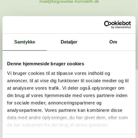
mail@begravelse-hornsleth.dk
Gå til forsiden
Samtykke
Gå tilbage
Detaljer
Om
Denne hjemmeside bruger cookies
Vi bruger cookies til at tilpasse vores indhold og
annoncer, til at vise dig funktioner til sociale medier og til
Har du brug for hjælp?
at analysere vores trafik. Vi deler også oplysninger om
din brug af vores hjemmeside med vores partnere inden
Vi er her for at hjælpe dig. Du er velkommen til at kontakte
for sociale medier, annonceringspartnere og
os, hvis du har spørgsmål eller brug for assistance.
analysepartnere. Vores partnere kan kombinere disse
data med andre oplysninger, du har givet dem, eller som
de har indsamlet fra din brug af deres tjenester.
59 45 10 14
Find nærmeste afdeling