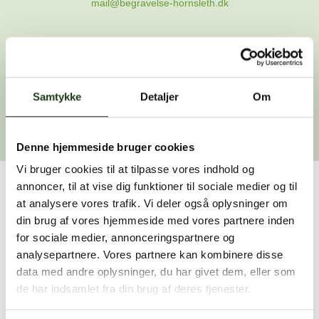
mail@begravelse-hornsleth.dk
Gå til forsiden
Samtykke
Gå tilbage
Detaljer
Om
Denne hjemmeside bruger cookies
Vi bruger cookies til at tilpasse vores indhold og
annoncer, til at vise dig funktioner til sociale medier og til
Har du brug for hjælp?
at analysere vores trafik. Vi deler også oplysninger om
din brug af vores hjemmeside med vores partnere inden
Vi er her for at hjælpe dig. Du er velkommen til at kontakte
for sociale medier, annonceringspartnere og
os, hvis du har spørgsmål eller brug for assistance.
analysepartnere. Vores partnere kan kombinere disse
data med andre oplysninger, du har givet dem, eller som
de har indsamlet fra din brug af deres tjenester.
59 45 10 14
Find nærmeste afdeling