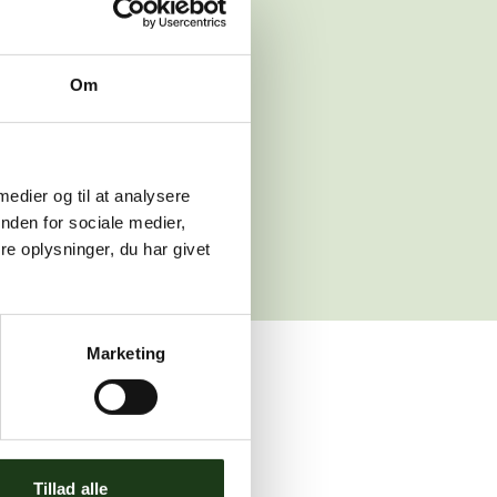
 venligst igen
Om
sleth.dk
 medier og til at analysere
nden for sociale medier,
e oplysninger, du har givet
Marketing
ler brug for assistance.
Tillad alle