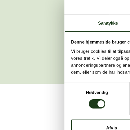
Der opstod en
Samtykke
Hvis du 
Denne hjemmeside bruger c
Vi bruger cookies til at tilpas
vores trafik. Vi deler også 
annonceringspartnere og anal
dem, eller som de har indsaml
Samtykkevalg
Nødvendig
Vi er her for at hjælpe
Afvis