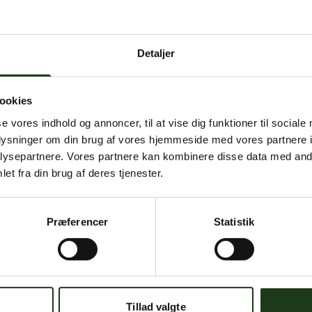
 intern serverfejl. Vi arbejder på at løse problemet. Prøv
senere.
Detaljer
mener, at dette er en fejl, kan du kontakte os på
mail@begravelse-horn
ookies
se vores indhold og annoncer, til at vise dig funktioner til sociale
Gå til forsiden
Gå tilbage
oplysninger om din brug af vores hjemmeside med vores partnere i
ysepartnere. Vores partnere kan kombinere disse data med andr
et fra din brug af deres tjenester.
Præferencer
Statistik
Har du brug for hjælp?
 dig. Du er velkommen til at kontakte os, hvis du har spørgsmål el
Tillad valgte
59 45 10 14
Find nærmeste afdeling