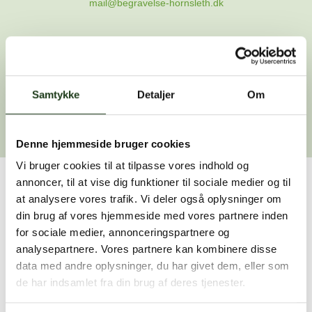
mail@begravelse-hornsleth.dk
Gå til forsiden
Samtykke
Gå tilbage
Detaljer
Om
Denne hjemmeside bruger cookies
Vi bruger cookies til at tilpasse vores indhold og
annoncer, til at vise dig funktioner til sociale medier og til
Har du brug for hjælp?
at analysere vores trafik. Vi deler også oplysninger om
din brug af vores hjemmeside med vores partnere inden
Vi er her for at hjælpe dig. Du er velkommen til at kontakte
for sociale medier, annonceringspartnere og
os, hvis du har spørgsmål eller brug for assistance.
analysepartnere. Vores partnere kan kombinere disse
data med andre oplysninger, du har givet dem, eller som
de har indsamlet fra din brug af deres tjenester.
59 45 10 14
Find nærmeste afdeling