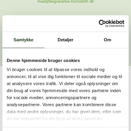
mail@begravelse-hornsleth.dk
Gå til forsiden
Samtykke
Gå tilbage
Detaljer
Om
Denne hjemmeside bruger cookies
Vi bruger cookies til at tilpasse vores indhold og
annoncer, til at vise dig funktioner til sociale medier og til
Har du brug for hjælp?
at analysere vores trafik. Vi deler også oplysninger om
din brug af vores hjemmeside med vores partnere inden
Vi er her for at hjælpe dig. Du er velkommen til at kontakte
for sociale medier, annonceringspartnere og
os, hvis du har spørgsmål eller brug for assistance.
analysepartnere. Vores partnere kan kombinere disse
data med andre oplysninger, du har givet dem, eller som
de har indsamlet fra din brug af deres tjenester.
59 45 10 14
Find nærmeste afdeling