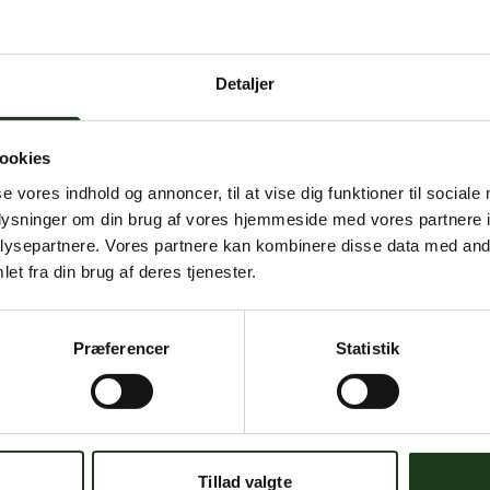
 intern serverfejl. Vi arbejder på at løse problemet. Prøv
senere.
Detaljer
mener, at dette er en fejl, kan du kontakte os på
mail@begravelse-horn
ookies
se vores indhold og annoncer, til at vise dig funktioner til sociale
Gå til forsiden
Gå tilbage
oplysninger om din brug af vores hjemmeside med vores partnere i
ysepartnere. Vores partnere kan kombinere disse data med andr
et fra din brug af deres tjenester.
Præferencer
Statistik
Har du brug for hjælp?
 dig. Du er velkommen til at kontakte os, hvis du har spørgsmål el
Tillad valgte
59 45 10 14
Find nærmeste afdeling