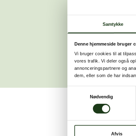
Der opstod en
Samtykke
Hvis du 
Denne hjemmeside bruger c
Vi bruger cookies til at tilpas
vores trafik. Vi deler også 
annonceringspartnere og anal
dem, eller som de har indsaml
Samtykkevalg
Nødvendig
Vi er her for at hjælpe
Afvis