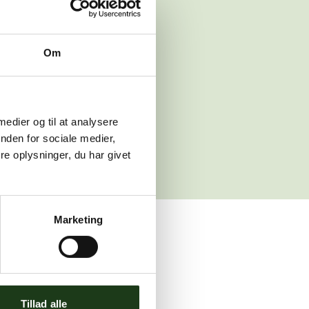
 venligst igen
Om
sleth.dk
 medier og til at analysere
nden for sociale medier,
e oplysninger, du har givet
Marketing
ler brug for assistance.
Tillad alle