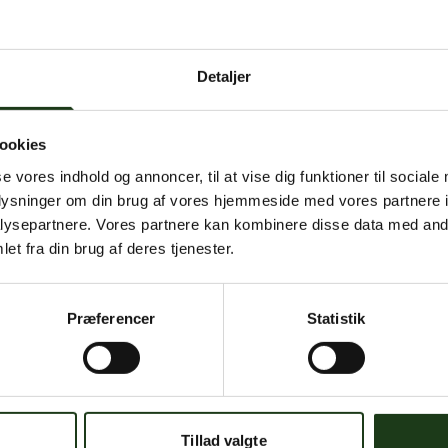
 intern serverfejl. Vi arbejder på at løse problemet. Prøv
senere.
Detaljer
mener, at dette er en fejl, kan du kontakte os på
mail@begravelse-horn
ookies
se vores indhold og annoncer, til at vise dig funktioner til sociale
Gå til forsiden
Gå tilbage
oplysninger om din brug af vores hjemmeside med vores partnere i
ysepartnere. Vores partnere kan kombinere disse data med andr
et fra din brug af deres tjenester.
Præferencer
Statistik
Har du brug for hjælp?
 dig. Du er velkommen til at kontakte os, hvis du har spørgsmål el
Tillad valgte
59 45 10 14
Find nærmeste afdeling