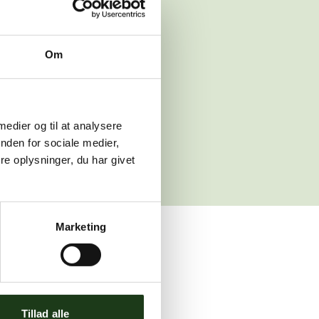
 venligst igen
Om
sleth.dk
 medier og til at analysere
nden for sociale medier,
e oplysninger, du har givet
Marketing
ler brug for assistance.
Tillad alle