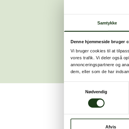
Der opstod en
Samtykke
Hvis du 
Denne hjemmeside bruger c
Vi bruger cookies til at tilpas
vores trafik. Vi deler også 
annonceringspartnere og anal
dem, eller som de har indsaml
Samtykkevalg
Nødvendig
Vi er her for at hjælpe
Afvis