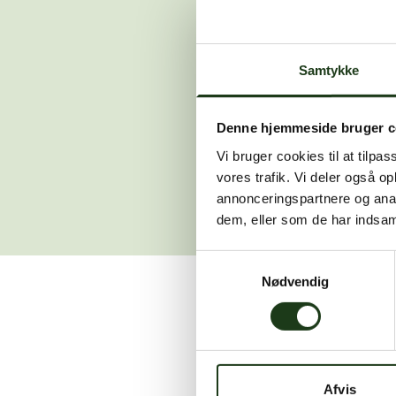
Der opstod en
Samtykke
Hvis du 
Denne hjemmeside bruger c
Vi bruger cookies til at tilpas
vores trafik. Vi deler også 
annonceringspartnere og anal
dem, eller som de har indsaml
Samtykkevalg
Nødvendig
Vi er her for at hjælpe
Afvis