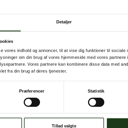
 intern serverfejl. Vi arbejder på at løse problemet. Prøv
senere.
Detaljer
mener, at dette er en fejl, kan du kontakte os på
mail@begravelse-horn
ookies
se vores indhold og annoncer, til at vise dig funktioner til sociale
Gå til forsiden
Gå tilbage
oplysninger om din brug af vores hjemmeside med vores partnere i
ysepartnere. Vores partnere kan kombinere disse data med andr
et fra din brug af deres tjenester.
Præferencer
Statistik
Har du brug for hjælp?
 dig. Du er velkommen til at kontakte os, hvis du har spørgsmål el
Tillad valgte
59 45 10 14
Find nærmeste afdeling