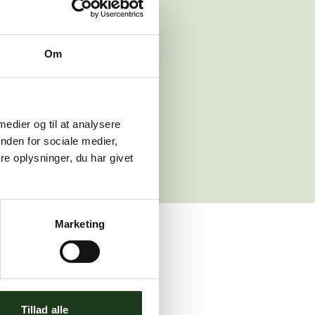
 venligst igen
Om
sleth.dk
 medier og til at analysere
nden for sociale medier,
e oplysninger, du har givet
Marketing
ler brug for assistance.
Tillad alle