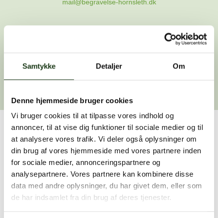
mail@begravelse-hornsleth.dk
Gå til forsiden
Samtykke
Gå tilbage
Detaljer
Om
Denne hjemmeside bruger cookies
Vi bruger cookies til at tilpasse vores indhold og
annoncer, til at vise dig funktioner til sociale medier og til
Har du brug for hjælp?
at analysere vores trafik. Vi deler også oplysninger om
din brug af vores hjemmeside med vores partnere inden
Vi er her for at hjælpe dig. Du er velkommen til at kontakte
for sociale medier, annonceringspartnere og
os, hvis du har spørgsmål eller brug for assistance.
analysepartnere. Vores partnere kan kombinere disse
data med andre oplysninger, du har givet dem, eller som
de har indsamlet fra din brug af deres tjenester.
59 45 10 14
Find nærmeste afdeling