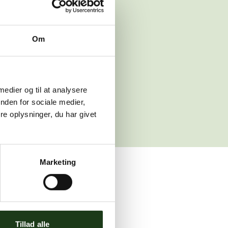
 venligst igen
Om
sleth.dk
 medier og til at analysere
nden for sociale medier,
e oplysninger, du har givet
Marketing
ler brug for assistance.
Tillad alle