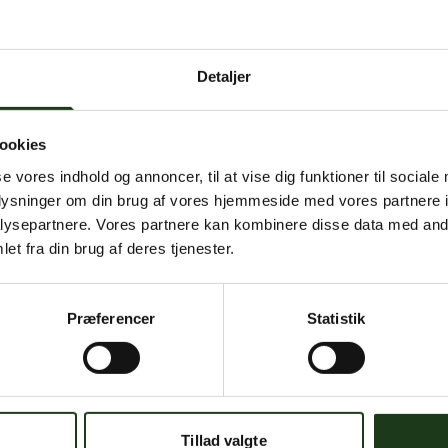
 intern serverfejl. Vi arbejder på at løse problemet. Prøv
senere.
Detaljer
mener, at dette er en fejl, kan du kontakte os på
mail@begravelse-horn
ookies
se vores indhold og annoncer, til at vise dig funktioner til sociale
Gå til forsiden
Gå tilbage
oplysninger om din brug af vores hjemmeside med vores partnere i
ysepartnere. Vores partnere kan kombinere disse data med andr
et fra din brug af deres tjenester.
Præferencer
Statistik
Har du brug for hjælp?
 dig. Du er velkommen til at kontakte os, hvis du har spørgsmål el
Tillad valgte
59 45 10 14
Find nærmeste afdeling