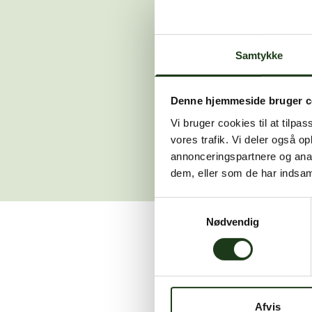
Der opstod en
Samtykke
Hvis du 
Denne hjemmeside bruger c
Vi bruger cookies til at tilpas
vores trafik. Vi deler også 
annonceringspartnere og anal
dem, eller som de har indsaml
Samtykkevalg
Nødvendig
Vi er her for at hjælpe
Afvis