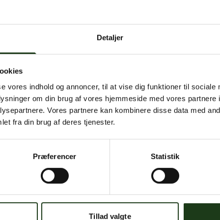
 intern serverfejl. Vi arbejder på at løse problemet. Prøv
senere.
Detaljer
mener, at dette er en fejl, kan du kontakte os på
mail@begravelse-horn
ookies
se vores indhold og annoncer, til at vise dig funktioner til sociale
Gå til forsiden
Gå tilbage
oplysninger om din brug af vores hjemmeside med vores partnere i
ysepartnere. Vores partnere kan kombinere disse data med andr
et fra din brug af deres tjenester.
Præferencer
Statistik
Har du brug for hjælp?
 dig. Du er velkommen til at kontakte os, hvis du har spørgsmål el
Tillad valgte
59 45 10 14
Find nærmeste afdeling