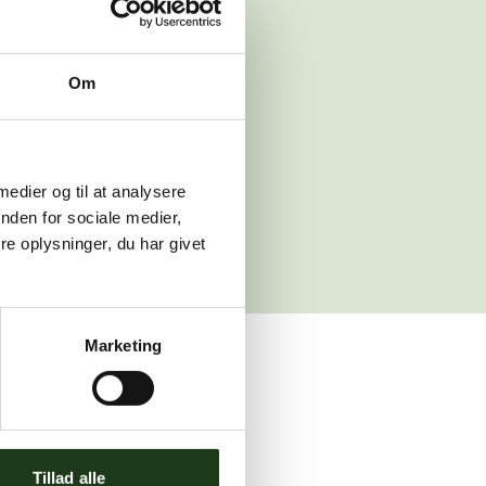
 venligst igen
Om
sleth.dk
 medier og til at analysere
nden for sociale medier,
e oplysninger, du har givet
Marketing
ler brug for assistance.
Tillad alle