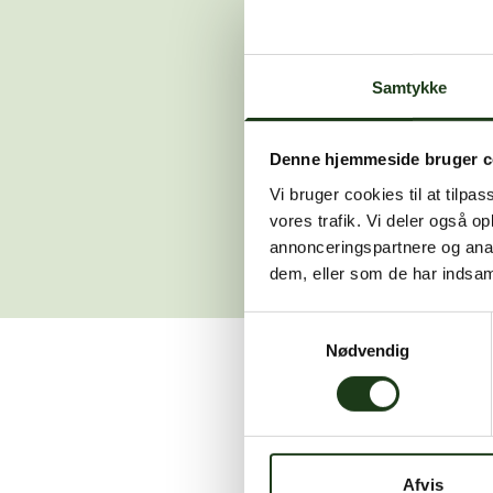
Der opstod en
Samtykke
Hvis du 
Denne hjemmeside bruger c
Vi bruger cookies til at tilpas
vores trafik. Vi deler også 
annonceringspartnere og anal
dem, eller som de har indsaml
Samtykkevalg
Nødvendig
Vi er her for at hjælpe
Afvis