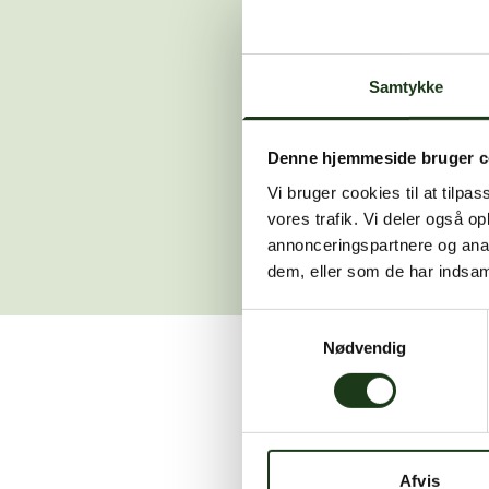
Der opstod en
Samtykke
Hvis du 
Denne hjemmeside bruger c
Vi bruger cookies til at tilpas
vores trafik. Vi deler også 
annonceringspartnere og anal
dem, eller som de har indsaml
Samtykkevalg
Nødvendig
Vi er her for at hjælpe
Afvis