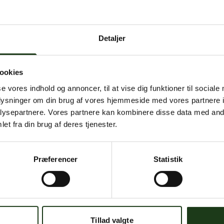
 intern serverfejl. Vi arbejder på at løse problemet. Prøv
senere.
Detaljer
mener, at dette er en fejl, kan du kontakte os på
mail@begravelse-horn
ookies
se vores indhold og annoncer, til at vise dig funktioner til sociale
Gå til forsiden
Gå tilbage
oplysninger om din brug af vores hjemmeside med vores partnere i
ysepartnere. Vores partnere kan kombinere disse data med andr
et fra din brug af deres tjenester.
Præferencer
Statistik
Har du brug for hjælp?
 dig. Du er velkommen til at kontakte os, hvis du har spørgsmål el
Tillad valgte
59 45 10 14
Find nærmeste afdeling