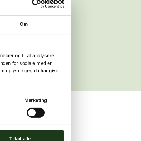
 venligst igen
Om
sleth.dk
 medier og til at analysere
nden for sociale medier,
e oplysninger, du har givet
Marketing
ler brug for assistance.
Tillad alle