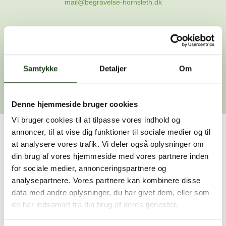
mail@begravelse-hornsleth.dk
Gå til forsiden
Samtykke
Gå tilbage
Detaljer
Om
Denne hjemmeside bruger cookies
Vi bruger cookies til at tilpasse vores indhold og
annoncer, til at vise dig funktioner til sociale medier og til
Har du brug for hjælp?
at analysere vores trafik. Vi deler også oplysninger om
din brug af vores hjemmeside med vores partnere inden
Vi er her for at hjælpe dig. Du er velkommen til at kontakte
for sociale medier, annonceringspartnere og
os, hvis du har spørgsmål eller brug for assistance.
analysepartnere. Vores partnere kan kombinere disse
data med andre oplysninger, du har givet dem, eller som
de har indsamlet fra din brug af deres tjenester.
59 45 10 14
Find nærmeste afdeling