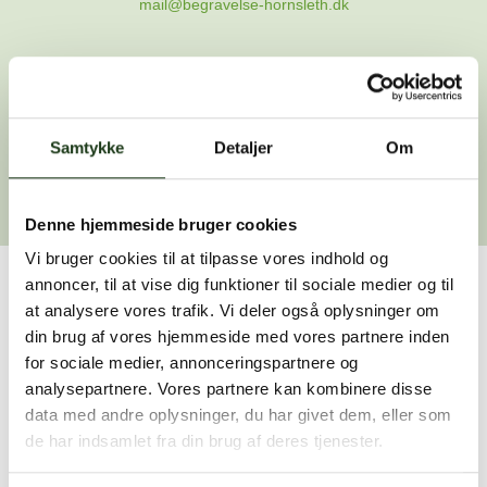
mail@begravelse-hornsleth.dk
Gå til forsiden
Samtykke
Gå tilbage
Detaljer
Om
Denne hjemmeside bruger cookies
Vi bruger cookies til at tilpasse vores indhold og
annoncer, til at vise dig funktioner til sociale medier og til
Har du brug for hjælp?
at analysere vores trafik. Vi deler også oplysninger om
din brug af vores hjemmeside med vores partnere inden
Vi er her for at hjælpe dig. Du er velkommen til at kontakte
for sociale medier, annonceringspartnere og
os, hvis du har spørgsmål eller brug for assistance.
analysepartnere. Vores partnere kan kombinere disse
data med andre oplysninger, du har givet dem, eller som
de har indsamlet fra din brug af deres tjenester.
59 45 10 14
Find nærmeste afdeling