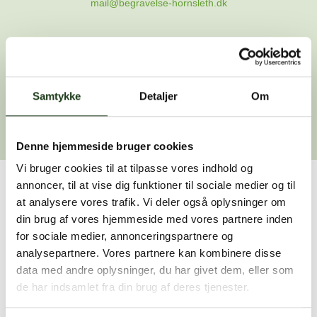
mail@begravelse-hornsleth.dk
Gå til forsiden
Samtykke
Gå tilbage
Detaljer
Om
Denne hjemmeside bruger cookies
Vi bruger cookies til at tilpasse vores indhold og
annoncer, til at vise dig funktioner til sociale medier og til
Har du brug for hjælp?
at analysere vores trafik. Vi deler også oplysninger om
din brug af vores hjemmeside med vores partnere inden
Vi er her for at hjælpe dig. Du er velkommen til at kontakte
for sociale medier, annonceringspartnere og
os, hvis du har spørgsmål eller brug for assistance.
analysepartnere. Vores partnere kan kombinere disse
data med andre oplysninger, du har givet dem, eller som
de har indsamlet fra din brug af deres tjenester.
59 45 10 14
Find nærmeste afdeling