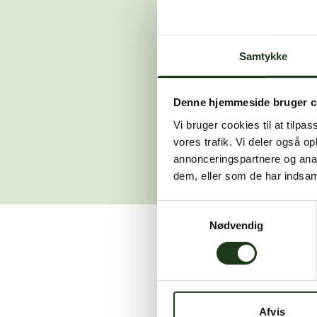
Der opstod en
Samtykke
Hvis du 
Denne hjemmeside bruger c
Vi bruger cookies til at tilpas
vores trafik. Vi deler også 
annonceringspartnere og anal
dem, eller som de har indsaml
Samtykkevalg
Nødvendig
Vi er her for at hjælpe
Afvis