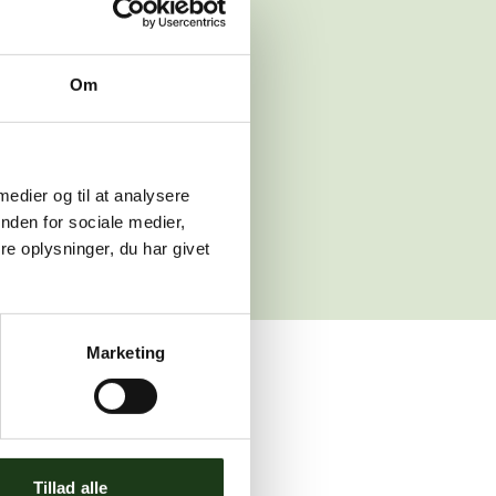
 venligst igen
Om
sleth.dk
 medier og til at analysere
nden for sociale medier,
e oplysninger, du har givet
Marketing
ler brug for assistance.
Tillad alle