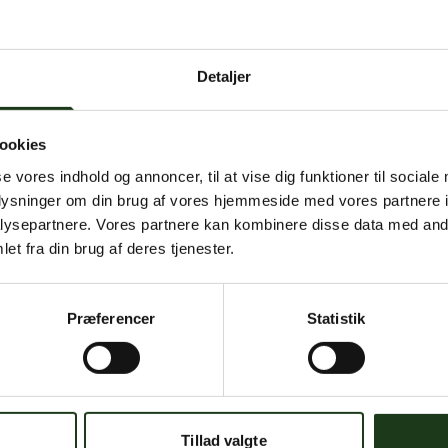
 intern serverfejl. Vi arbejder på at løse problemet. Prøv
senere.
Detaljer
mener, at dette er en fejl, kan du kontakte os på
mail@begravelse-horn
ookies
se vores indhold og annoncer, til at vise dig funktioner til sociale
Gå til forsiden
Gå tilbage
oplysninger om din brug af vores hjemmeside med vores partnere i
ysepartnere. Vores partnere kan kombinere disse data med andr
et fra din brug af deres tjenester.
Præferencer
Statistik
Har du brug for hjælp?
 dig. Du er velkommen til at kontakte os, hvis du har spørgsmål el
Tillad valgte
59 45 10 14
Find nærmeste afdeling