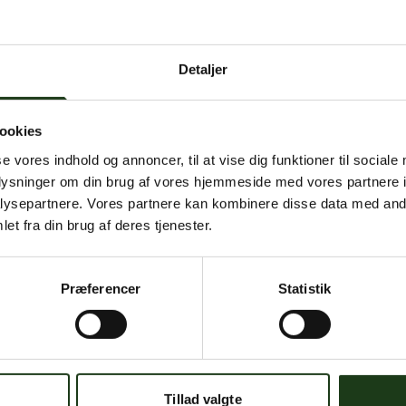
 intern serverfejl. Vi arbejder på at løse problemet. Prøv
senere.
Detaljer
mener, at dette er en fejl, kan du kontakte os på
mail@begravelse-horn
ookies
se vores indhold og annoncer, til at vise dig funktioner til sociale
Gå til forsiden
Gå tilbage
oplysninger om din brug af vores hjemmeside med vores partnere i
ysepartnere. Vores partnere kan kombinere disse data med andr
et fra din brug af deres tjenester.
Præferencer
Statistik
Har du brug for hjælp?
 dig. Du er velkommen til at kontakte os, hvis du har spørgsmål el
Tillad valgte
59 45 10 14
Find nærmeste afdeling