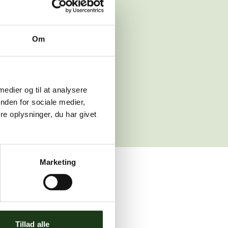
 venligst igen
Om
sleth.dk
 medier og til at analysere
nden for sociale medier,
e oplysninger, du har givet
Marketing
ler brug for assistance.
Tillad alle