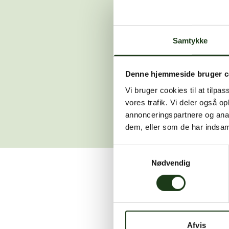
Der opstod en
Samtykke
Hvis du 
Denne hjemmeside bruger c
Vi bruger cookies til at tilpas
vores trafik. Vi deler også 
annonceringspartnere og anal
dem, eller som de har indsaml
Samtykkevalg
Nødvendig
Vi er her for at hjælpe
Afvis