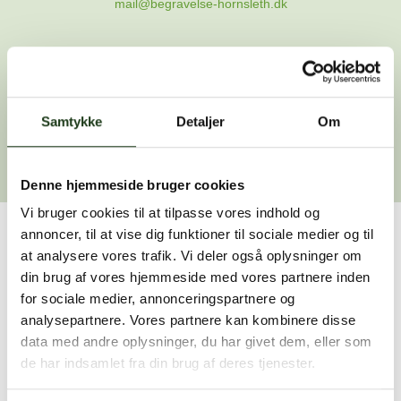
mail@begravelse-hornsleth.dk
Gå til forsiden
Samtykke
Gå tilbage
Detaljer
Om
Denne hjemmeside bruger cookies
Vi bruger cookies til at tilpasse vores indhold og
annoncer, til at vise dig funktioner til sociale medier og til
Har du brug for hjælp?
at analysere vores trafik. Vi deler også oplysninger om
din brug af vores hjemmeside med vores partnere inden
Vi er her for at hjælpe dig. Du er velkommen til at kontakte
for sociale medier, annonceringspartnere og
os, hvis du har spørgsmål eller brug for assistance.
analysepartnere. Vores partnere kan kombinere disse
data med andre oplysninger, du har givet dem, eller som
de har indsamlet fra din brug af deres tjenester.
59 45 10 14
Find nærmeste afdeling