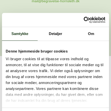
mail@begravelse-hornsleth.dk
Gå til forsiden
Samtykke
Gå tilbage
Detaljer
Om
Denne hjemmeside bruger cookies
Vi bruger cookies til at tilpasse vores indhold og
annoncer, til at vise dig funktioner til sociale medier og til
Har du brug for hjælp?
at analysere vores trafik. Vi deler også oplysninger om
din brug af vores hjemmeside med vores partnere inden
Vi er her for at hjælpe dig. Du er velkommen til at kontakte
for sociale medier, annonceringspartnere og
os, hvis du har spørgsmål eller brug for assistance.
analysepartnere. Vores partnere kan kombinere disse
data med andre oplysninger, du har givet dem, eller som
de har indsamlet fra din brug af deres tjenester.
59 45 10 14
Find nærmeste afdeling