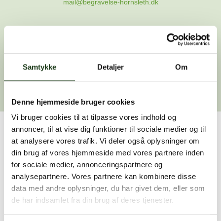
mail@begravelse-hornsleth.dk
Gå til forsiden
Samtykke
Gå tilbage
Detaljer
Om
Denne hjemmeside bruger cookies
Vi bruger cookies til at tilpasse vores indhold og
annoncer, til at vise dig funktioner til sociale medier og til
Har du brug for hjælp?
at analysere vores trafik. Vi deler også oplysninger om
din brug af vores hjemmeside med vores partnere inden
Vi er her for at hjælpe dig. Du er velkommen til at kontakte
for sociale medier, annonceringspartnere og
os, hvis du har spørgsmål eller brug for assistance.
analysepartnere. Vores partnere kan kombinere disse
data med andre oplysninger, du har givet dem, eller som
de har indsamlet fra din brug af deres tjenester.
59 45 10 14
Find nærmeste afdeling