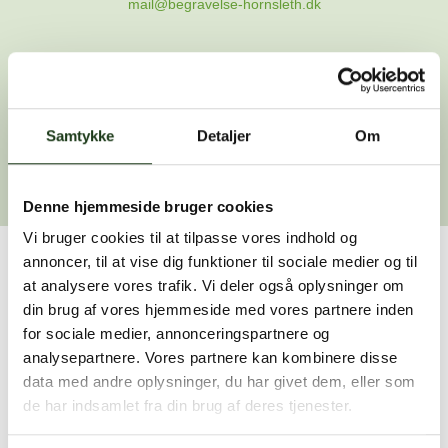
mail@begravelse-hornsleth.dk
Gå til forsiden
Samtykke
Gå tilbage
Detaljer
Om
Denne hjemmeside bruger cookies
Vi bruger cookies til at tilpasse vores indhold og
annoncer, til at vise dig funktioner til sociale medier og til
Har du brug for hjælp?
at analysere vores trafik. Vi deler også oplysninger om
din brug af vores hjemmeside med vores partnere inden
Vi er her for at hjælpe dig. Du er velkommen til at kontakte
for sociale medier, annonceringspartnere og
os, hvis du har spørgsmål eller brug for assistance.
analysepartnere. Vores partnere kan kombinere disse
data med andre oplysninger, du har givet dem, eller som
de har indsamlet fra din brug af deres tjenester.
59 45 10 14
Find nærmeste afdeling