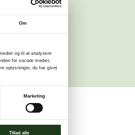
 venligst igen
Om
sleth.dk
 medier og til at analysere
nden for sociale medier,
e oplysninger, du har givet
Marketing
ler brug for assistance.
Tillad alle