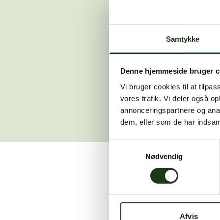
Der opstod en
Samtykke
Hvis du 
Denne hjemmeside bruger c
Vi bruger cookies til at tilpas
vores trafik. Vi deler også 
annonceringspartnere og anal
dem, eller som de har indsaml
Samtykkevalg
Nødvendig
Vi er her for at hjælpe
Afvis