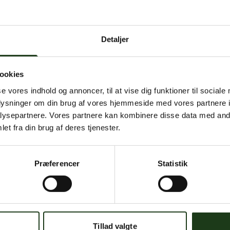
 intern serverfejl. Vi arbejder på at løse problemet. Prøv
senere.
Detaljer
mener, at dette er en fejl, kan du kontakte os på
mail@begravelse-horn
ookies
se vores indhold og annoncer, til at vise dig funktioner til sociale
Gå til forsiden
Gå tilbage
oplysninger om din brug af vores hjemmeside med vores partnere i
ysepartnere. Vores partnere kan kombinere disse data med andr
et fra din brug af deres tjenester.
Præferencer
Statistik
Har du brug for hjælp?
 dig. Du er velkommen til at kontakte os, hvis du har spørgsmål el
Tillad valgte
59 45 10 14
Find nærmeste afdeling