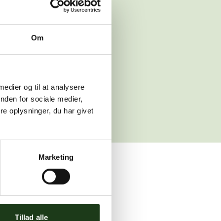
 venligst igen
Om
sleth.dk
 medier og til at analysere
nden for sociale medier,
e oplysninger, du har givet
Marketing
ler brug for assistance.
Tillad alle