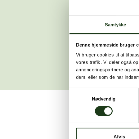
Der opstod en
Samtykke
Hvis du 
Denne hjemmeside bruger c
Vi bruger cookies til at tilpas
vores trafik. Vi deler også 
annonceringspartnere og anal
dem, eller som de har indsaml
Samtykkevalg
Nødvendig
Vi er her for at hjælpe
Afvis