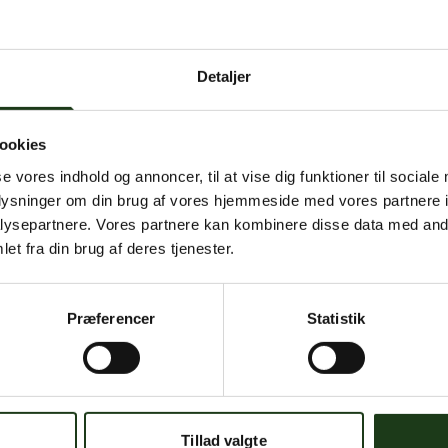
 intern serverfejl. Vi arbejder på at løse problemet. Prøv
senere.
Detaljer
mener, at dette er en fejl, kan du kontakte os på
mail@begravelse-horn
ookies
se vores indhold og annoncer, til at vise dig funktioner til sociale
Gå til forsiden
Gå tilbage
oplysninger om din brug af vores hjemmeside med vores partnere i
ysepartnere. Vores partnere kan kombinere disse data med andr
et fra din brug af deres tjenester.
Præferencer
Statistik
Har du brug for hjælp?
 dig. Du er velkommen til at kontakte os, hvis du har spørgsmål el
Tillad valgte
59 45 10 14
Find nærmeste afdeling