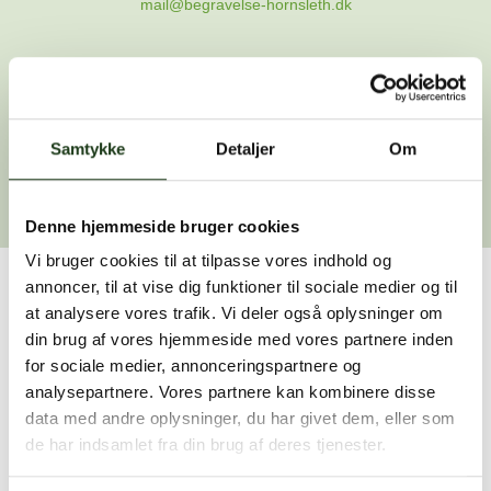
mail@begravelse-hornsleth.dk
Gå til forsiden
Samtykke
Gå tilbage
Detaljer
Om
Denne hjemmeside bruger cookies
Vi bruger cookies til at tilpasse vores indhold og
annoncer, til at vise dig funktioner til sociale medier og til
Har du brug for hjælp?
at analysere vores trafik. Vi deler også oplysninger om
din brug af vores hjemmeside med vores partnere inden
Vi er her for at hjælpe dig. Du er velkommen til at kontakte
for sociale medier, annonceringspartnere og
os, hvis du har spørgsmål eller brug for assistance.
analysepartnere. Vores partnere kan kombinere disse
data med andre oplysninger, du har givet dem, eller som
de har indsamlet fra din brug af deres tjenester.
59 45 10 14
Find nærmeste afdeling