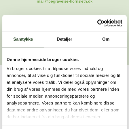
mail@begravelse-hornsleth.dk
Gå til forsiden
Samtykke
Gå tilbage
Detaljer
Om
Denne hjemmeside bruger cookies
Vi bruger cookies til at tilpasse vores indhold og
annoncer, til at vise dig funktioner til sociale medier og til
Har du brug for hjælp?
at analysere vores trafik. Vi deler også oplysninger om
din brug af vores hjemmeside med vores partnere inden
Vi er her for at hjælpe dig. Du er velkommen til at kontakte
for sociale medier, annonceringspartnere og
os, hvis du har spørgsmål eller brug for assistance.
analysepartnere. Vores partnere kan kombinere disse
data med andre oplysninger, du har givet dem, eller som
de har indsamlet fra din brug af deres tjenester.
59 45 10 14
Find nærmeste afdeling