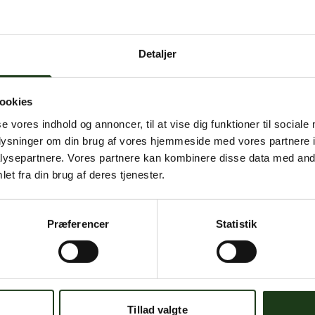
 intern serverfejl. Vi arbejder på at løse problemet. Prøv
senere.
Detaljer
mener, at dette er en fejl, kan du kontakte os på
mail@begravelse-horn
ookies
se vores indhold og annoncer, til at vise dig funktioner til sociale
Gå til forsiden
Gå tilbage
oplysninger om din brug af vores hjemmeside med vores partnere i
ysepartnere. Vores partnere kan kombinere disse data med andr
et fra din brug af deres tjenester.
Præferencer
Statistik
Har du brug for hjælp?
 dig. Du er velkommen til at kontakte os, hvis du har spørgsmål el
Tillad valgte
59 45 10 14
Find nærmeste afdeling