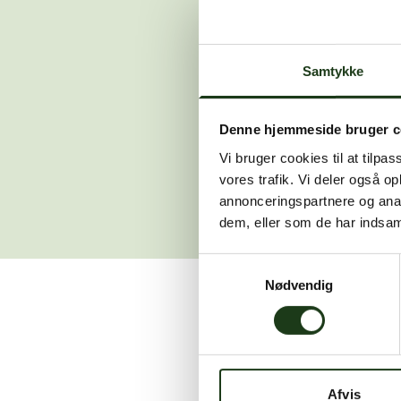
Der opstod en
Samtykke
Hvis du 
Denne hjemmeside bruger c
Vi bruger cookies til at tilpas
vores trafik. Vi deler også 
annonceringspartnere og anal
dem, eller som de har indsaml
Samtykkevalg
Nødvendig
Vi er her for at hjælpe
Afvis