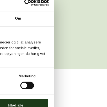
 venligst igen
Om
sleth.dk
 medier og til at analysere
nden for sociale medier,
e oplysninger, du har givet
Marketing
ler brug for assistance.
Tillad alle