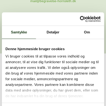
mail@begravelse-hornsleth.dk
Gå til forsiden
Samtykke
Gå tilbage
Detaljer
Om
Denne hjemmeside bruger cookies
Vi bruger cookies til at tilpasse vores indhold og
annoncer, til at vise dig funktioner til sociale medier og til
Har du brug for hjælp?
at analysere vores trafik. Vi deler også oplysninger om
din brug af vores hjemmeside med vores partnere inden
Vi er her for at hjælpe dig. Du er velkommen til at kontakte
for sociale medier, annonceringspartnere og
os, hvis du har spørgsmål eller brug for assistance.
analysepartnere. Vores partnere kan kombinere disse
data med andre oplysninger, du har givet dem, eller som
de har indsamlet fra din brug af deres tjenester.
59 45 10 14
Find nærmeste afdeling