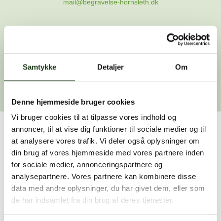
mail@begravelse-hornsleth.dk
Gå til forsiden
Samtykke
Gå tilbage
Detaljer
Om
Denne hjemmeside bruger cookies
Vi bruger cookies til at tilpasse vores indhold og
annoncer, til at vise dig funktioner til sociale medier og til
Har du brug for hjælp?
at analysere vores trafik. Vi deler også oplysninger om
din brug af vores hjemmeside med vores partnere inden
Vi er her for at hjælpe dig. Du er velkommen til at kontakte
for sociale medier, annonceringspartnere og
os, hvis du har spørgsmål eller brug for assistance.
analysepartnere. Vores partnere kan kombinere disse
data med andre oplysninger, du har givet dem, eller som
de har indsamlet fra din brug af deres tjenester.
59 45 10 14
Find nærmeste afdeling