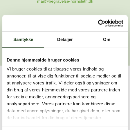
mail@begravelse-hornsleth.dk
Gå til forsiden
Samtykke
Gå tilbage
Detaljer
Om
Denne hjemmeside bruger cookies
Vi bruger cookies til at tilpasse vores indhold og
annoncer, til at vise dig funktioner til sociale medier og til
Har du brug for hjælp?
at analysere vores trafik. Vi deler også oplysninger om
din brug af vores hjemmeside med vores partnere inden
Vi er her for at hjælpe dig. Du er velkommen til at kontakte
for sociale medier, annonceringspartnere og
os, hvis du har spørgsmål eller brug for assistance.
analysepartnere. Vores partnere kan kombinere disse
data med andre oplysninger, du har givet dem, eller som
de har indsamlet fra din brug af deres tjenester.
59 45 10 14
Find nærmeste afdeling