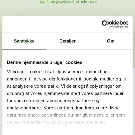
mail@begravelse-hornsleth.dk
Gå til forsiden
Samtykke
Gå tilbage
Detaljer
Om
Denne hjemmeside bruger cookies
Vi bruger cookies til at tilpasse vores indhold og
annoncer, til at vise dig funktioner til sociale medier og til
Har du brug for hjælp?
at analysere vores trafik. Vi deler også oplysninger om
din brug af vores hjemmeside med vores partnere inden
Vi er her for at hjælpe dig. Du er velkommen til at kontakte
for sociale medier, annonceringspartnere og
os, hvis du har spørgsmål eller brug for assistance.
analysepartnere. Vores partnere kan kombinere disse
data med andre oplysninger, du har givet dem, eller som
de har indsamlet fra din brug af deres tjenester.
59 45 10 14
Find nærmeste afdeling