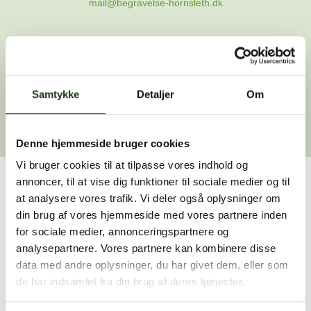
mail@begravelse-hornsleth.dk
Gå til forsiden
Samtykke
Gå tilbage
Detaljer
Om
Denne hjemmeside bruger cookies
Vi bruger cookies til at tilpasse vores indhold og
annoncer, til at vise dig funktioner til sociale medier og til
Har du brug for hjælp?
at analysere vores trafik. Vi deler også oplysninger om
din brug af vores hjemmeside med vores partnere inden
Vi er her for at hjælpe dig. Du er velkommen til at kontakte
for sociale medier, annonceringspartnere og
os, hvis du har spørgsmål eller brug for assistance.
analysepartnere. Vores partnere kan kombinere disse
data med andre oplysninger, du har givet dem, eller som
de har indsamlet fra din brug af deres tjenester.
59 45 10 14
Find nærmeste afdeling