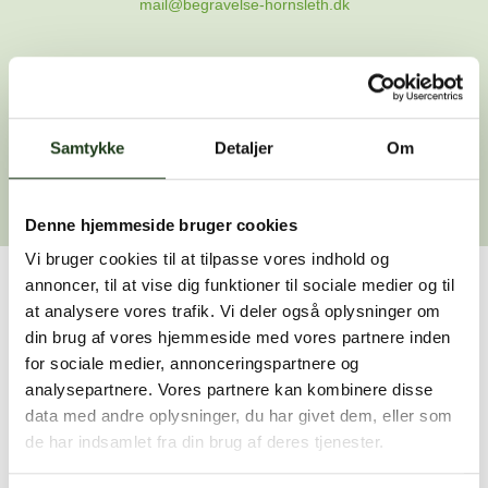
mail@begravelse-hornsleth.dk
Gå til forsiden
Samtykke
Gå tilbage
Detaljer
Om
Denne hjemmeside bruger cookies
Vi bruger cookies til at tilpasse vores indhold og
annoncer, til at vise dig funktioner til sociale medier og til
Har du brug for hjælp?
at analysere vores trafik. Vi deler også oplysninger om
din brug af vores hjemmeside med vores partnere inden
Vi er her for at hjælpe dig. Du er velkommen til at kontakte
for sociale medier, annonceringspartnere og
os, hvis du har spørgsmål eller brug for assistance.
analysepartnere. Vores partnere kan kombinere disse
data med andre oplysninger, du har givet dem, eller som
de har indsamlet fra din brug af deres tjenester.
59 45 10 14
Find nærmeste afdeling