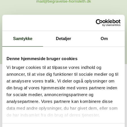
mail@begravelse-hornsleth.dk
Gå til forsiden
Samtykke
Gå tilbage
Detaljer
Om
Denne hjemmeside bruger cookies
Vi bruger cookies til at tilpasse vores indhold og
annoncer, til at vise dig funktioner til sociale medier og til
Har du brug for hjælp?
at analysere vores trafik. Vi deler også oplysninger om
din brug af vores hjemmeside med vores partnere inden
Vi er her for at hjælpe dig. Du er velkommen til at kontakte
for sociale medier, annonceringspartnere og
os, hvis du har spørgsmål eller brug for assistance.
analysepartnere. Vores partnere kan kombinere disse
data med andre oplysninger, du har givet dem, eller som
de har indsamlet fra din brug af deres tjenester.
59 45 10 14
Find nærmeste afdeling