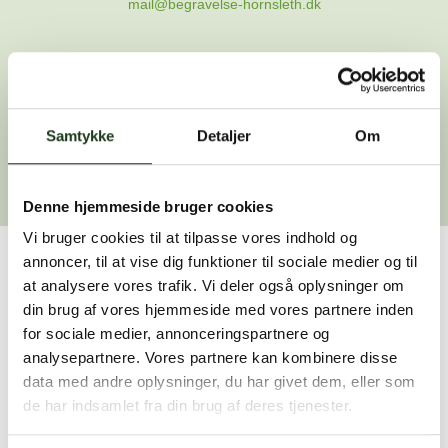
mail@begravelse-hornsleth.dk
Gå til forsiden
Samtykke
Gå tilbage
Detaljer
Om
Denne hjemmeside bruger cookies
Vi bruger cookies til at tilpasse vores indhold og
annoncer, til at vise dig funktioner til sociale medier og til
Har du brug for hjælp?
at analysere vores trafik. Vi deler også oplysninger om
din brug af vores hjemmeside med vores partnere inden
Vi er her for at hjælpe dig. Du er velkommen til at kontakte
for sociale medier, annonceringspartnere og
os, hvis du har spørgsmål eller brug for assistance.
analysepartnere. Vores partnere kan kombinere disse
data med andre oplysninger, du har givet dem, eller som
de har indsamlet fra din brug af deres tjenester.
59 45 10 14
Find nærmeste afdeling