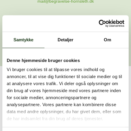
mail@begravelse-hornsleth.dk
Gå til forsiden
Samtykke
Gå tilbage
Detaljer
Om
Denne hjemmeside bruger cookies
Vi bruger cookies til at tilpasse vores indhold og
annoncer, til at vise dig funktioner til sociale medier og til
Har du brug for hjælp?
at analysere vores trafik. Vi deler også oplysninger om
din brug af vores hjemmeside med vores partnere inden
Vi er her for at hjælpe dig. Du er velkommen til at kontakte
for sociale medier, annonceringspartnere og
os, hvis du har spørgsmål eller brug for assistance.
analysepartnere. Vores partnere kan kombinere disse
data med andre oplysninger, du har givet dem, eller som
de har indsamlet fra din brug af deres tjenester.
59 45 10 14
Find nærmeste afdeling