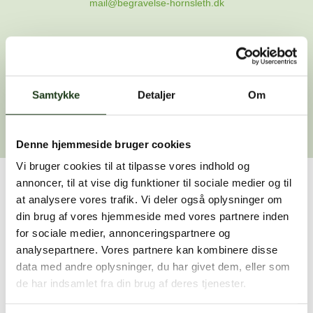
mail@begravelse-hornsleth.dk
Gå til forsiden
Samtykke
Gå tilbage
Detaljer
Om
Denne hjemmeside bruger cookies
Vi bruger cookies til at tilpasse vores indhold og
annoncer, til at vise dig funktioner til sociale medier og til
Har du brug for hjælp?
at analysere vores trafik. Vi deler også oplysninger om
din brug af vores hjemmeside med vores partnere inden
Vi er her for at hjælpe dig. Du er velkommen til at kontakte
for sociale medier, annonceringspartnere og
os, hvis du har spørgsmål eller brug for assistance.
analysepartnere. Vores partnere kan kombinere disse
data med andre oplysninger, du har givet dem, eller som
de har indsamlet fra din brug af deres tjenester.
59 45 10 14
Find nærmeste afdeling